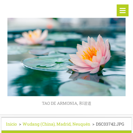
TAO DE ARMONIA, 和谐道
Inicio
>
Wudang (China), Madrid, Neuquén
>
DSC03742.JPG