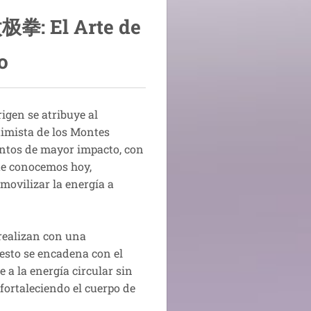
太极拳
: El Arte de
o
igen se atribuye al
quimista de los Montes
ntos de mayor impacto, con
que conocemos hoy,
ovilizar la energía a
 realizan con una
esto se encadena con el
 a la energía circular sin
fortaleciendo el cuerpo de