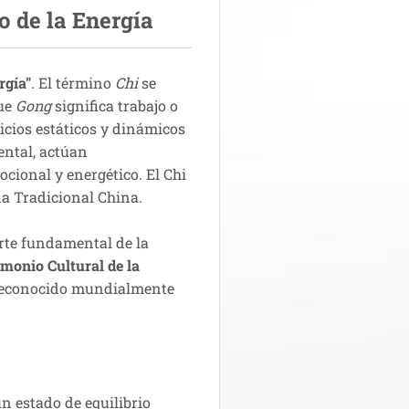
vo de la Energía
rgía"
. El término
Chi
se
que
Gong
significa trabajo o
icios estáticos y dinámicos
ental, actúan
ocional y energético. El Chi
na Tradicional China.
rte fundamental de la
imonio Cultural de la
s reconocido mundialmente
n estado de equilibrio